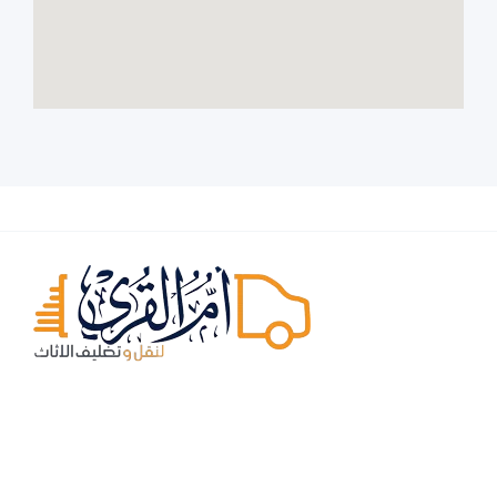
E: mail@info@omel.com
Phone: 0566542023